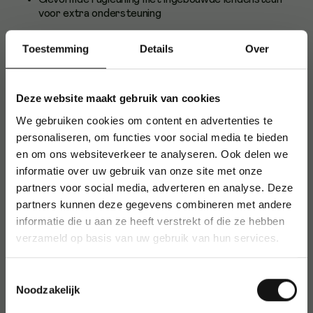
voor extra ondersteuning
Ergonomische zitting met bekkensteun ter
Toestemming
Details
Over
bevordering van comfortabel zitten
Zithoogte instelbaar van 41 tot 53 cm
Zitbreedte en zitdiepte: 45 cm
Deze website maakt gebruik van cookies
Rughoogte: 57 cm
We gebruiken cookies om content en advertenties te
personaliseren, om functies voor social media te bieden
Inclusief set wielen, geschikt voor de meeste
vloertypen
en om ons websiteverkeer te analyseren. Ook delen we
informatie over uw gebruik van onze site met onze
Eenvoudig zelf te monteren
partners voor social media, adverteren en analyse. Deze
Gebruik en gebruikers
partners kunnen deze gegevens combineren met andere
informatie die u aan ze heeft verstrekt of die ze hebben
Ideaal voor thuiswerkplekken en kantooromgevingen waar
verzameld op basis van uw gebruik van hun services.
ergonomie en individuele aanpasbaarheid belangrijk zijn.
Over Topstar
Toestemmingsselectie
Noodzakelijk
Topstar is een toonaangevende Duitse fabrikant van
ergonomische stoelen, bekend om innovatie, kwaliteit en