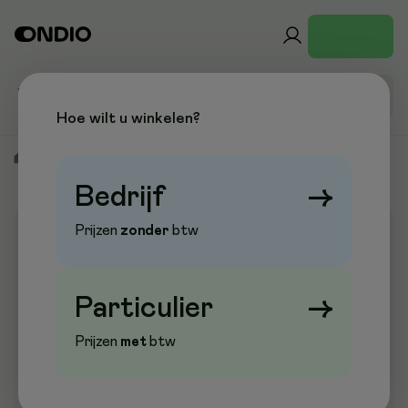
Hoe wilt u winkelen?
/
Kantoorinrichting
/
Stoelen
/
Bureaustoelen
Bedrijf
→
Prijzen
zonder
btw
Aanbieding
Particulier
→
Prijzen
met
btw