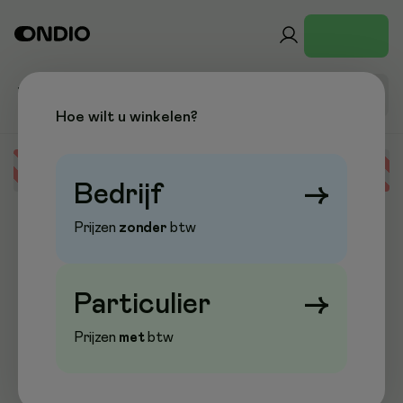
Hoe wilt u winkelen?
Error loading data
Bedrijf
→
Prijzen
zonder
btw
Particulier
→
Prijzen
met
btw