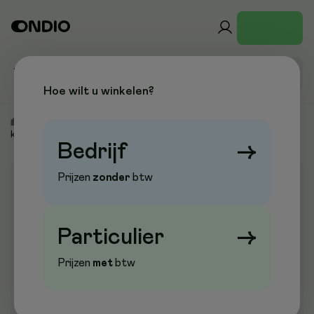
Hoe wilt u winkelen?
/
Pauze & Dranken
/
Keukenaccessoires
/
Overige
keukenaccessoires
Bedrijf
→
Prijzen
zonder
btw
Aanbieding
Particulier
→
Prijzen
met
btw