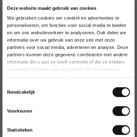
Platte, ruimtebesparende vorm
Deze website maakt gebruik van cookies
Gemaakt van verchroomd metaal voor extra stevigheid
We gebruiken cookies om content en advertenties te
Lengte: 14 cm
personaliseren, om functies voor social media te bieden
en om ons websiteverkeer te analyseren. Ook delen we
Kleur: zilver
informatie over uw gebruik van onze site met onze
Gebruik en gebruikers
partners voor social media, adverteren en analyse. Deze
partners kunnen deze gegevens combineren met andere
Ideaal voor thuisgebruik, op kantoor of bij horeca-
informatie die u aan ze heeft verstrekt of die ze hebben
activiteiten. Praktisch hulpmiddel voor iedereen die
regelmatig flessen opent.
verzameld op basis van uw gebruik van hun services.
Over Cosy
Toestemmingsselectie
Cosy staat bekend om degelijk en functioneel keukengerei
Noodzakelijk
dat betrouwbaar en gebruiksvriendelijk is. Perfect voor
dagelijks gebruik.
Voorkeuren
Statistieken
Artikelnummer
:
307652