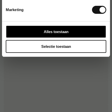
Origineel nummer
:
307652
EAN:
5414841680072
Marketing
Alles toestaan
Selectie toestaan