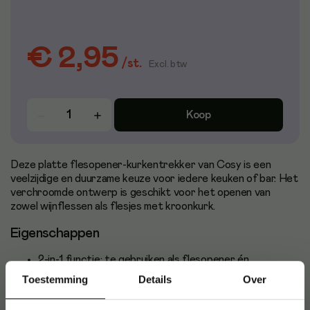
€ 2,95
/
st.
Excl. btw
Koop
Deze platte flesopener-kurkentrekker van Cosy is een
veelzijdige en duurzame keuze voor iedere keuken of bar. Het
verchroomde ontwerp is geschikt voor het openen van
zowel wijnflessen als flesjes met kroonkurk.
Eigenschappen
2-in-1 functie: te gebruiken als flesopener én
kurkentrekker
Toestemming
Details
Over
Geschikt voor kroonkurken en wijnflessen