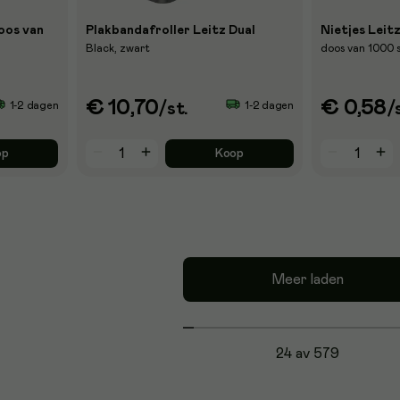
oos van
Plakbandafroller Leitz Dual
Nietjes Leitz
Black, zwart
doos van 1000 
€ 10,70
€ 0,58
1-2 dagen
1-2 dagen
/st.
/
op
Koop
Meer laden
24 av 579