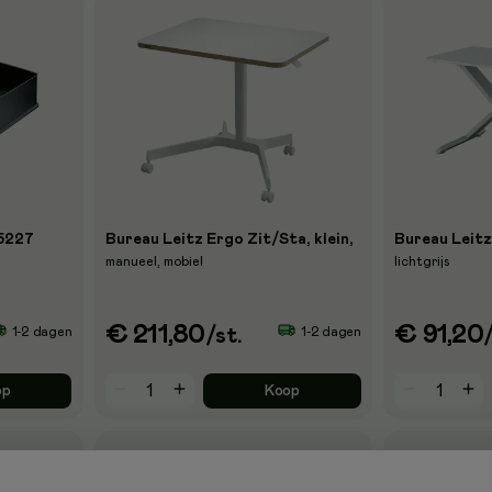
 5227
Bureau Leitz Ergo Zit/Sta, klein,
Bureau Leitz
manueel, mobiel
lichtgrijs
€ 211,80
€ 91,20
1-2 dagen
1-2 dagen
/st.
op
Koop