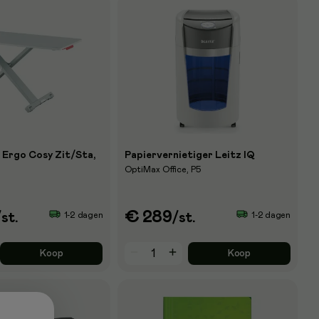
 Ergo Cosy Zit/Sta,
Papiervernietiger Leitz IQ
OptiMax Office, P5
€ 289
1-2 dagen
1-2 dagen
/st.
/st.
Koop
Koop