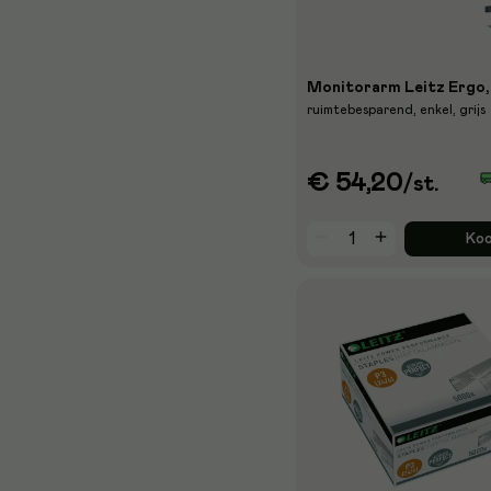
Monitorarm Leitz Ergo,
ruimtebesparend, enkel, grijs
€ 54,20
/st.
Ko