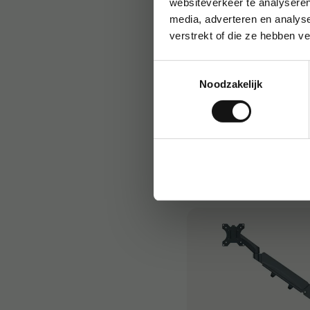
websiteverkeer te analyseren
media, adverteren en analys
verstrekt of die ze hebben v
Toestemmingsselectie
Noodzakelijk
Olievellen Leitz IQ, pak 
€ 27,45
/st.
Ko