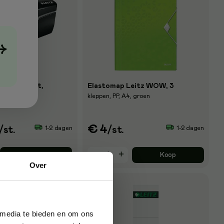
→
Leitz Nexxt,
Elastomap Leitz WOW, 3
el, zwart
kleppen, PP, A4, groen
€ 4
1-2 dagen
1-2 dagen
/st.
/st.
Koop
Koop
Over
 media te bieden en om ons