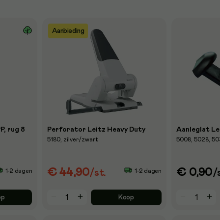
Aanbieding
P, rug 8
Perforator Leitz Heavy Duty
Aanleglat Le
5180, zilver/zwart
5008, 5028, 503
€ 44,90
€ 0,90
1-2 dagen
1-2 dagen
/st.
/
op
Koop