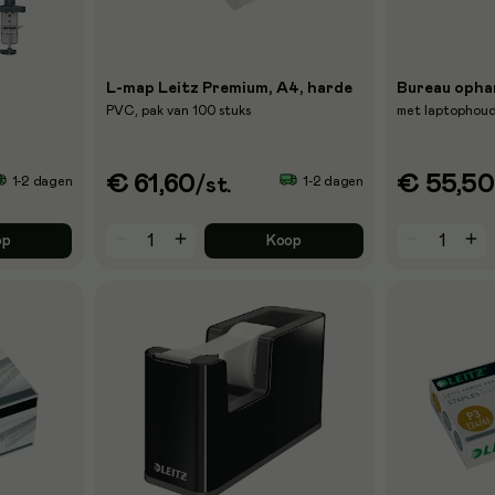
L-map Leitz Premium, A4, harde
Bureau opha
PVC, pak van 100 stuks
met laptophoud
€ 61,60
€ 55,50
1-2 dagen
1-2 dagen
/st.
op
Koop