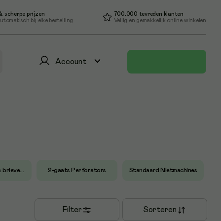
 scherpe prijzen
700.000 tevreden klanten
utomatisch bij elke bestelling
Veilig en gemakkelijk online winkelen
Account
Sorteerbakjes & brievenbakjes
2-gaats Perforators
Standaard Nietmachines
Filter
Sorteren