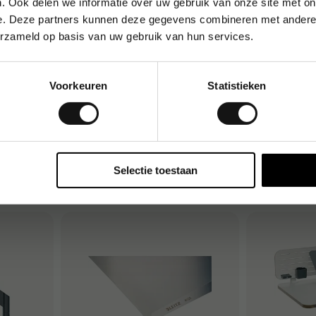
. Ook delen we informatie over uw gebruik van onze site met on
e. Deze partners kunnen deze gegevens combineren met andere i
erzameld op basis van uw gebruik van hun services.
Voorkeuren
Statistieken
van 12 vel
Projectmap Leitz Recycle, A4, 5
Ringmap Lei
compartimenten, zwart
blauw
€ 9,50
€ 4,60
1-2 dagen
1-2 dagen
/st.
/
Selectie toestaan
op
Koop