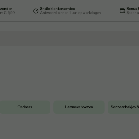
rzonden
Snelle klantenservice
Bonus &
rs € 5,99
Antwoord binnen 1 uur op werkdagen
Spaar a
Ordners
Lamineerhoezen