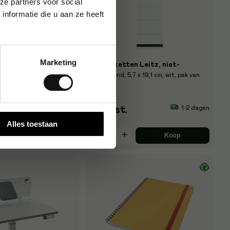
ze partners voor social
nformatie die u aan ze heeft
Marketing
tz WOW, 4 ringen,
Rugetiketten Leitz, niet-
zelfklevend, 5,7 x 19,1 cm, wit, pak van
€ 4
1-2 dagen
1-2 dagen
st.
/st.
Alles toestaan
Koop
Koop