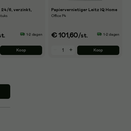
 24/6, verzinkt,
Papiervernietiger Leitz IQ Home
stuks
Office P4
€ 101,60
1-2 dagen
1-2 dagen
st.
/st.
Koop
Koop