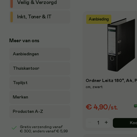
Veilig & Verzorgd
Inkt, Toner & IT
Aanbieding
Meer van ons
Aanbiedingen
Thuiskantoor
Ordner Leitz 180°, A4, P
Toplijst
cm, zwart
Merken
€ 4,90
/st.
Producten A-Z
Ko
Gratis verzending vanaf
€ 300
, anders vanaf € 5,99