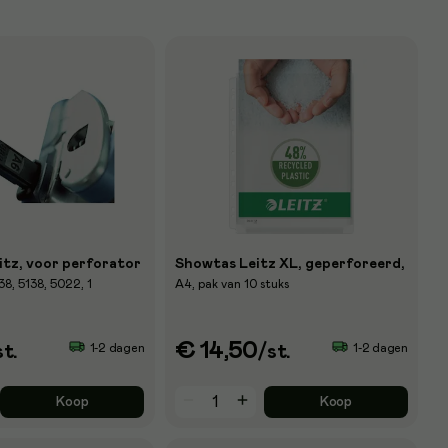
itz, voor perforator
Showtas Leitz XL, geperforeerd,
8, 5138, 5022, 1
A4, pak van 10 stuks
€ 14,50
1-2 dagen
1-2 dagen
st.
/st.
Koop
Koop