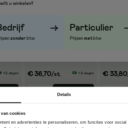
wilt u winkelen?
Bedrijf
→
Particulier
rijzen
zonder
btw
Prijzen
met
btw
itz 2476,
Monitorstandaard Leitz Ergo,
Nietmachine 
verstelbaar, donkergrijs
elektrisch, 10 v
€ 36,70
€ 33,80
1-2 dagen
1-2 dagen
/st.
op
Koop
Details
 van cookies
ent en advertenties te personaliseren, om functies voor social