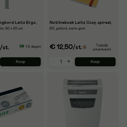
ngbord Leitz Ergo,
Notitieboek Leitz Cosy, spiraal,
er, 80 x 25 cm
B5, gelijnd, warm geel
€ 12,50
Tijdelijk
/st.
1-2 dagen
/st.
uitverkocht
Koop
Koop