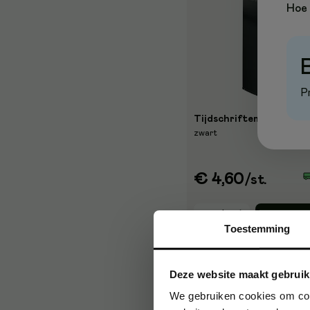
Hoe 
P
Tijdschriftenhouder Le
zwart
€ 4,60
/st.
Ko
Toestemming
Deze website maakt gebruik
We gebruiken cookies om cont