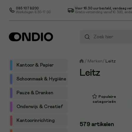
085 107 8200
Voor 16.30 uur besteld, vandaag ve
Werkdagen 8.30-17.00
Gratis verzending vanaf
€ 300
, ande
/
Merken
/
Leitz
Kantoor & Papier
Leitz
Schoonmaak & Hygiëne
Pauze & Dranken
Populaire
categorieën
Onderwijs & Creatief
Kantoorinrichting
579
artikelen