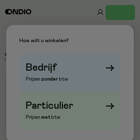
Hoe wilt u winkelen?
/
Kantoor & Papier
/
Hechten & Plakken
/
Nietmachines &
Nietjes
/
Nietmachines
/
Blokhechters
Bedrijf
→
Prijzen
zonder
btw
Aanbieding
Particulier
→
Prijzen
met
btw