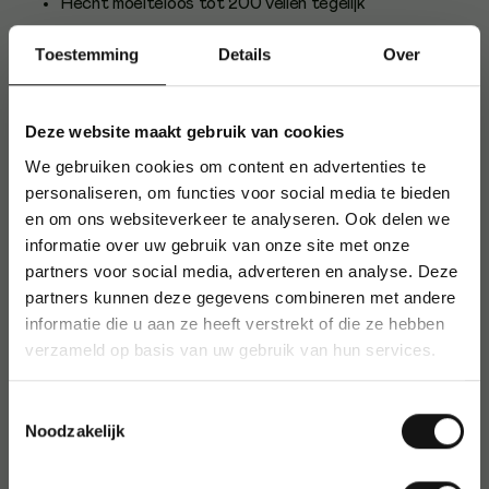
Hecht moeiteloos tot 200 vellen tegelijk
Vervaardigd uit robuust metaal
Toestemming
Details
Over
Kleur: zwart
Gebruik en gebruikers
Deze website maakt gebruik van cookies
Ideaal voor kantoren, scholen of thuisgebruikers die
We gebruiken cookies om content en advertenties te
regelmatig grote stapels papier willen nieten. Dankzij de
personaliseren, om functies voor social media te bieden
verstelbare papierstop is nauwkeurig werken eenvoudig.
en om ons websiteverkeer te analyseren. Ook delen we
Over Q-CONNECT
informatie over uw gebruik van onze site met onze
partners voor social media, adverteren en analyse. Deze
Q-CONNECT biedt een breed assortiment kwalitatieve
partners kunnen deze gegevens combineren met andere
kantoorartikelen, bekend om hun betrouwbare prestaties en
informatie die u aan ze heeft verstrekt of die ze hebben
goede prijs-kwaliteitverhouding.
verzameld op basis van uw gebruik van hun services.
Toestemmingsselectie
Noodzakelijk
Productfiche (Engels)