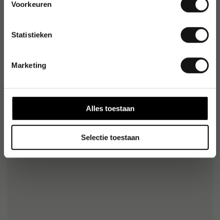
Voorkeuren
Artikelnummer
:
KF02293
Origineel nummer
:
850191
Statistieken
EAN:
5705831022935
Marketing
Alternatieve producten
Blokhechter Q-CONNECT, inlegdiepte 70 mm,
Alles toestaan
zwart
€ 19,90
1-2 dagen
Selectie toestaan