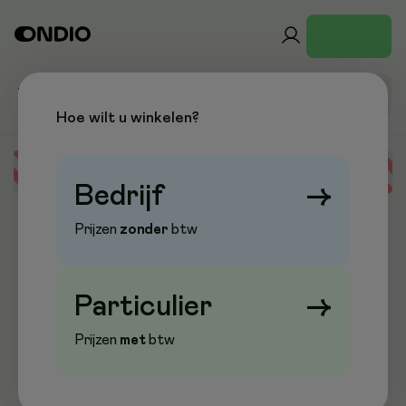
Hoe wilt u winkelen?
Error loading data
Bedrijf
→
Prijzen
zonder
btw
Particulier
→
Prijzen
met
btw