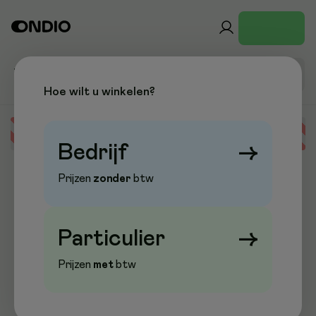
Hoe wilt u winkelen?
Error loading data
Bedrijf
→
Prijzen
zonder
btw
Particulier
→
Prijzen
met
btw