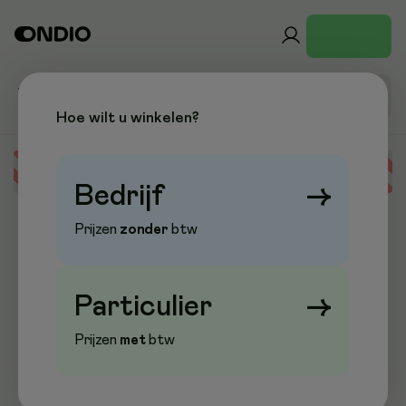
Hoe wilt u winkelen?
Error loading data
Bedrijf
→
Prijzen
zonder
btw
Particulier
→
Prijzen
met
btw