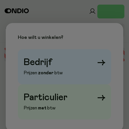
Hoe wilt u winkelen?
Error loading data
Bedrijf
→
Prijzen
zonder
btw
Particulier
→
Prijzen
met
btw