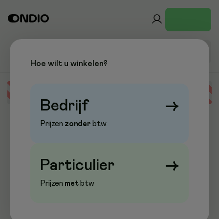
Hoe wilt u winkelen?
Error loading data
Bedrijf
→
Prijzen
zonder
btw
Particulier
→
Prijzen
met
btw