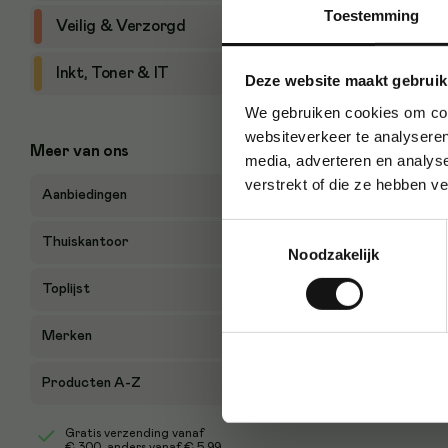
Toestemming
Veilig & Verzorgd
P
Inkt, Toner & IT
Deze website maakt gebruik
We gebruiken cookies om cont
websiteverkeer te analyseren
Meer van ons
media, adverteren en analys
verstrekt of die ze hebben v
Aanbiedingen
Toestemmingsselectie
Thuiskantoor
Noodzakelijk
Toplijst
Merken
Producten A-Z
Gratis verzending vanaf
€ 300
, anders vanaf € 5,99