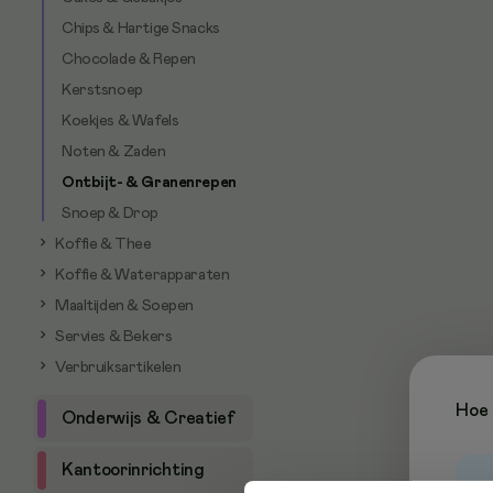
Chips & Hartige Snacks
Chocolade & Repen
Kerstsnoep
Koekjes & Wafels
Noten & Zaden
Ontbijt- & Granenrepen
Snoep & Drop
Koffie & Thee
Koffie & Waterapparaten
Maaltijden & Soepen
Servies & Bekers
Verbruiksartikelen
Hoe 
Onderwijs & Creatief
Kantoorinrichting