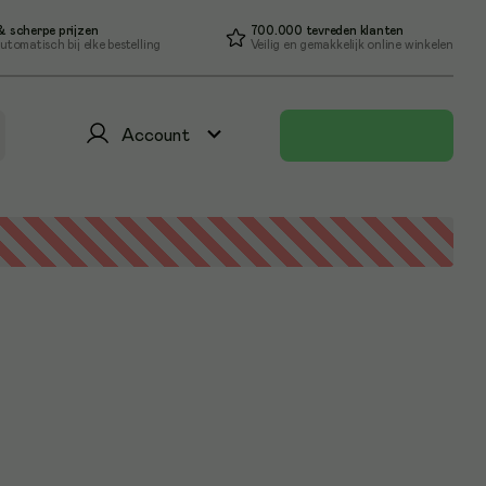
 scherpe prijzen
700.000 tevreden klanten
utomatisch bij elke bestelling
Veilig en gemakkelijk online winkelen
Account