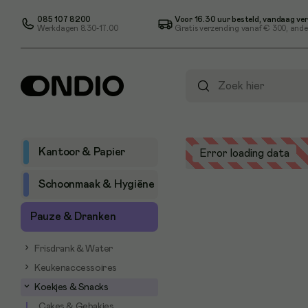
085 107 8200
Voor 16.30 uur besteld, vandaag ve
Werkdagen 8.30-17.00
Gratis verzending vanaf
€ 300
, ande
Kantoor & Papier
Error loading data
Schoonmaak & Hygiëne
Pauze & Dranken
Frisdrank & Water
Keukenaccessoires
Koekjes & Snacks
Cakes & Gebakjes