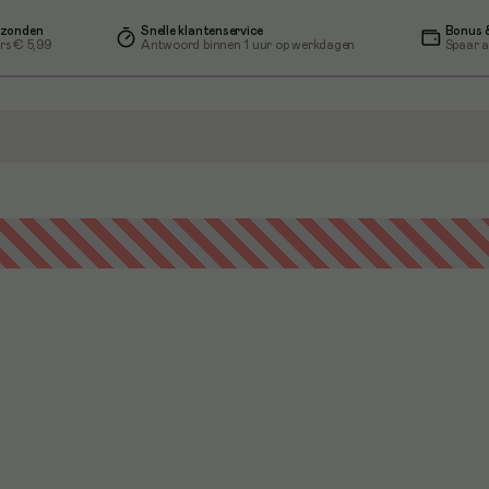
rzonden
Snelle klantenservice
Bonus &
rs € 5,99
Antwoord binnen 1 uur op werkdagen
Spaar a