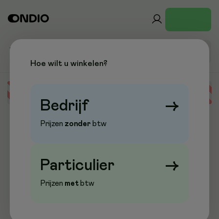
Hoe wilt u winkelen?
Error loading data
Bedrijf
→
Prijzen
zonder
btw
Particulier
→
Prijzen
met
btw