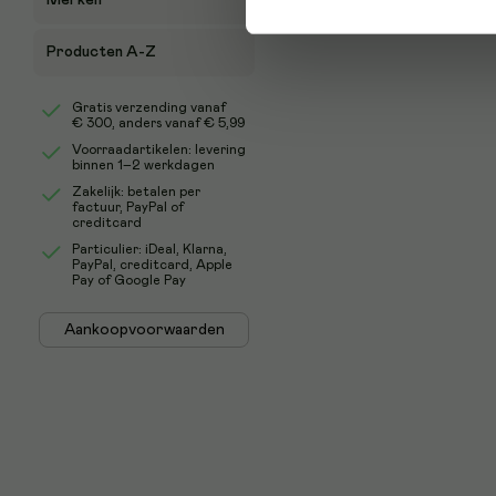
Merken
Producten A-Z
Gratis verzending vanaf
€ 300
, anders vanaf € 5,99
Voorraadartikelen: levering
binnen 1–2 werkdagen
Zakelijk: betalen per
factuur, PayPal of
creditcard
Particulier: iDeal, Klarna,
PayPal, creditcard, Apple
Pay of Google Pay
Aankoopvoorwaarden