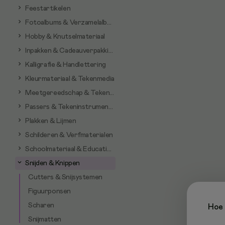
Feestartikelen
Fotoalbums & Verzamelalbums
Hobby & Knutselmateriaal
Inpakken & Cadeauverpakking
Kalligrafie & Handlettering
Kleurmateriaal & Tekenmedia
Meetgereedschap & Tekenhulpmiddelen
Passers & Tekeninstrumenten
Plakken & Lijmen
Schilderen & Verfmaterialen
Schoolmateriaal & Educatieve artikelen
Snijden & Knippen
Cutters & Snijsystemen
Figuurponsen
Scharen
Hoe 
Snijmatten