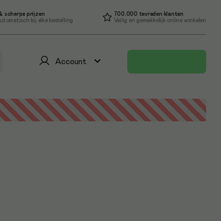
 scherpe prijzen
700.000 tevreden klanten
utomatisch bij elke bestelling
Veilig en gemakkelijk online winkelen
Account