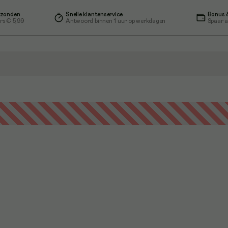
rzonden
Snelle klantenservice
Bonus &
rs € 5,99
Antwoord binnen 1 uur op werkdagen
Spaar a