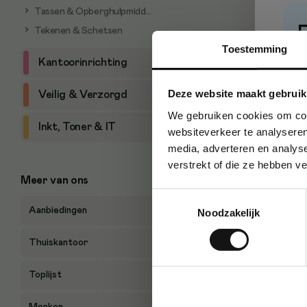
Tassen & Opberghulpmiddelen
Tekenen & Schetsen
Toestemming
P
Kantoorinrichting
Deze website maakt gebruik
Veilig & Verzorgd
We gebruiken cookies om cont
Inkt, Toner & IT
websiteverkeer te analyseren
media, adverteren en analys
verstrekt of die ze hebben v
Meer van ons
Toestemmingsselectie
Aanbiedingen
Noodzakelijk
Thuiskantoor
Toplijst