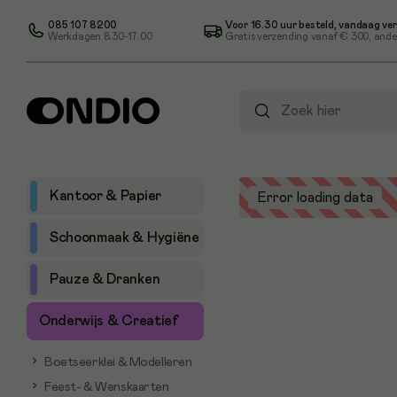
085 107 8200
Voor 16.30 uur besteld, vandaag ve
Werkdagen 8.30-17.00
Gratis verzending vanaf
€ 300
, ande
Kantoor & Papier
Error loading data
Schoonmaak & Hygiëne
Pauze & Dranken
Onderwijs & Creatief
Boetseerklei & Modelleren
Feest- & Wenskaarten