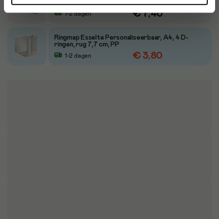
insteektassen, 4 D-rings
€ 7,40
1-2 dagen
Ringmap Esselte Personaliseerbaar, A4, 4 D-
ringen, rug 7,7 cm, PP
€ 3,80
1-2 dagen