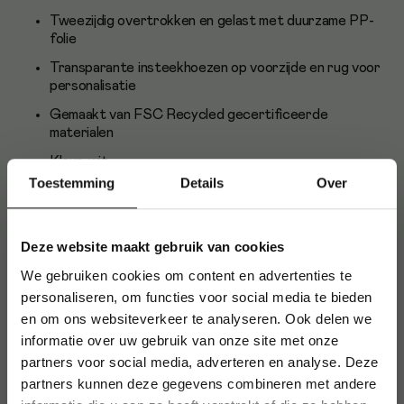
Tweezijdig overtrokken en gelast met duurzame PP-
folie
Transparante insteekhoezen op voorzijde en rug voor
personalisatie
Gemaakt van FSC Recycled gecertificeerde
materialen
Kleur: wit
Toestemming
Details
Over
Gebruik en gebruikers
Deze ringmap is geschikt voor gebruik op kantoor, op school
Deze website maakt gebruik van cookies
of thuis, voor iedereen die documenten overzichtelijk wil
bewaren én presenteren.
We gebruiken cookies om content en advertenties te
personaliseren, om functies voor social media te bieden
Over Esselte
en om ons websiteverkeer te analyseren. Ook delen we
Esselte staat bekend om innovatieve en betrouwbare
informatie over uw gebruik van onze site met onze
kantoorartikelen die het organiseren van documenten
partners voor social media, adverteren en analyse. Deze
makkelijker maken. Met aandacht voor kwaliteit en
partners kunnen deze gegevens combineren met andere
duurzaamheid.