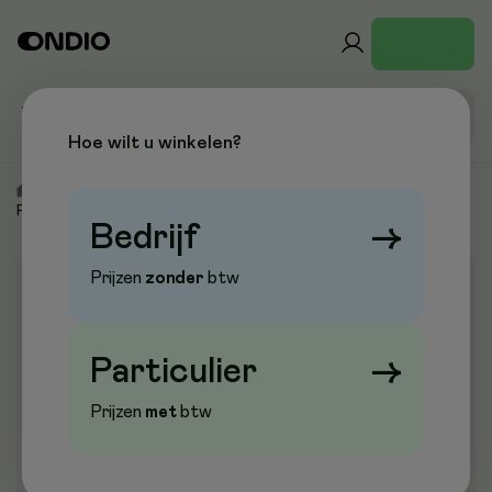
Hoe wilt u winkelen?
/
Kantoor & Papier
/
Archiveren & Sorteren
/
Ringmappen
/
Personaliseerbare Mappen
Bedrijf
→
Prijzen
zonder
btw
Aanbieding
Particulier
→
Prijzen
met
btw