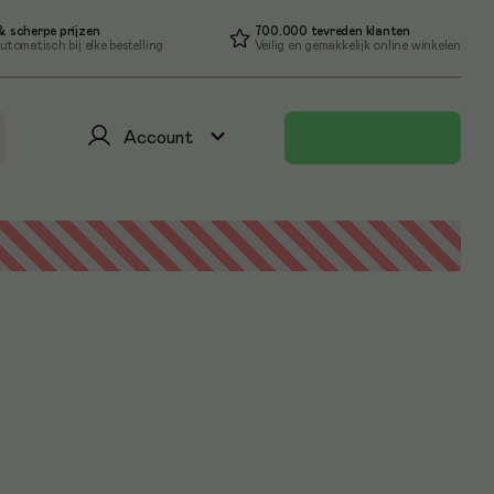
 scherpe prijzen
700.000 tevreden klanten
utomatisch bij elke bestelling
Veilig en gemakkelijk online winkelen
Account