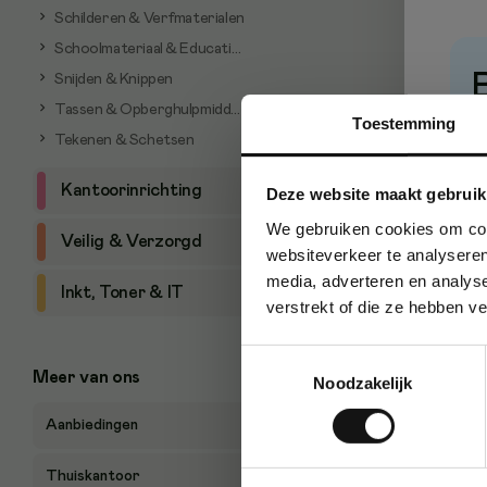
Schilderen & Verfmaterialen
Schoolmateriaal & Educatieve artikelen
Snijden & Knippen
Tassen & Opberghulpmiddelen
Toestemming
P
Tekenen & Schetsen
Kantoorinrichting
Deze website maakt gebruik
We gebruiken cookies om cont
Veilig & Verzorgd
websiteverkeer te analyseren
media, adverteren en analys
Inkt, Toner & IT
verstrekt of die ze hebben v
Toestemmingsselectie
Meer van ons
Noodzakelijk
Aanbiedingen
Thuiskantoor