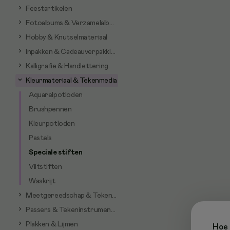
Feestartikelen
Fotoalbums & Verzamelalbums
Hobby & Knutselmateriaal
Inpakken & Cadeauverpakking
Kalligrafie & Handlettering
Kleurmateriaal & Tekenmedia
Aquarelpotloden
Brushpennen
Kleurpotloden
Pastels
Speciale stiften
Viltstiften
Waskrijt
Meetgereedschap & Tekenhulpmiddelen
Passers & Tekeninstrumenten
Plakken & Lijmen
Hoe 