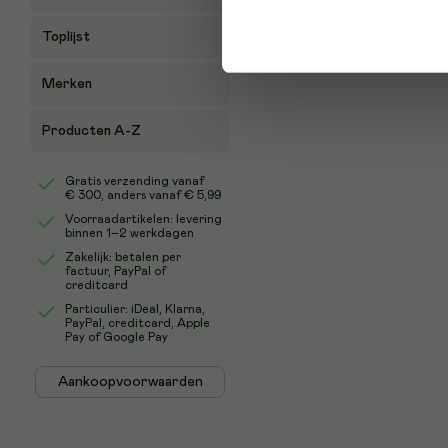
Toplijst
Merken
Producten A-Z
Gratis verzending vanaf
€ 300
, anders vanaf € 5,99
Voorraadartikelen: levering
binnen 1–2 werkdagen
Zakelijk: betalen per
factuur, PayPal of
creditcard
Particulier: iDeal, Klarna,
PayPal, creditcard, Apple
Pay of Google Pay
Aankoopvoorwaarden