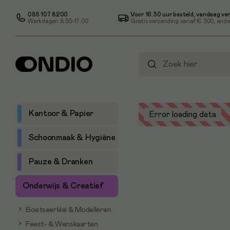
085 107 8200
Voor 16.30 uur besteld, vandaag ve
Werkdagen 8.30-17.00
Gratis verzending vanaf
€ 300
, ande
Kantoor & Papier
Error loading data
Schoonmaak & Hygiëne
Pauze & Dranken
Onderwijs & Creatief
Boetseerklei & Modelleren
Feest- & Wenskaarten