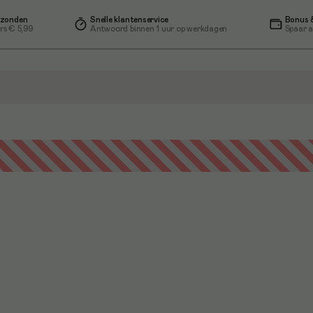
rzonden
Snelle klantenservice
Bonus &
rs € 5,99
Antwoord binnen 1 uur op werkdagen
Spaar a