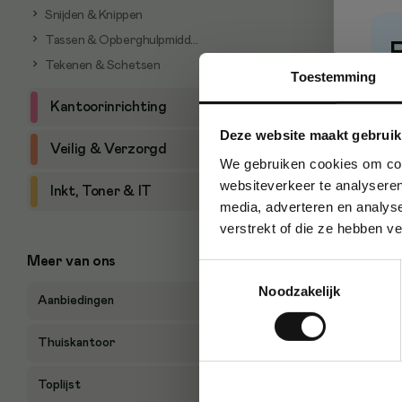
Snijden & Knippen
Tassen & Opberghulpmiddelen
Tekenen & Schetsen
Toestemming
P
Kantoorinrichting
Deze website maakt gebruik
Veilig & Verzorgd
We gebruiken cookies om cont
websiteverkeer te analyseren
Inkt, Toner & IT
media, adverteren en analys
verstrekt of die ze hebben v
Meer van ons
Toestemmingsselectie
Noodzakelijk
Aanbiedingen
Thuiskantoor
Toplijst