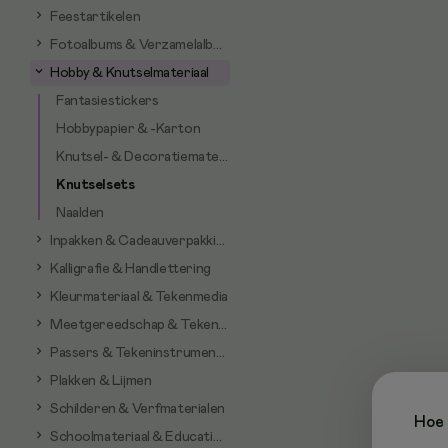
Feestartikelen
Fotoalbums & Verzamelalbums
Hobby & Knutselmateriaal
Fantasiestickers
Hobbypapier & -Karton
Knutsel- & Decoratiemateriaal
Knutselsets
Naalden
Inpakken & Cadeauverpakking
Kalligrafie & Handlettering
Kleurmateriaal & Tekenmedia
Meetgereedschap & Tekenhulpmiddelen
Passers & Tekeninstrumenten
Plakken & Lijmen
Schilderen & Verfmaterialen
Hoe 
Schoolmateriaal & Educatieve artikelen