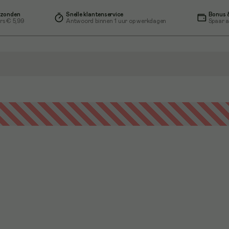
rzonden
Snelle klantenservice
Bonus &
rs € 5,99
Antwoord binnen 1 uur op werkdagen
Spaar a