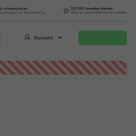
 scherpe prijzen
700.000 tevreden klanten
utomatisch bij elke bestelling
Veilig en gemakkelijk online winkelen
Account