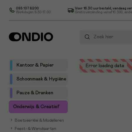
085 107 8200
Voor 16.30 uur besteld, vandaag ve
Werkdagen 8.30-17.00
Gratis verzending vanaf
€ 300
, ande
Kantoor & Papier
Error loading data
Schoonmaak & Hygiëne
Pauze & Dranken
Onderwijs & Creatief
Boetseerklei & Modelleren
Feest- & Wenskaarten