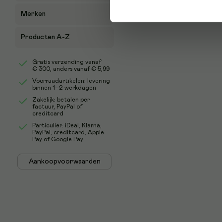
Merken
Producten A-Z
Gratis verzending vanaf
€ 300
, anders vanaf € 5,99
Voorraadartikelen: levering
binnen 1–2 werkdagen
Zakelijk: betalen per
factuur, PayPal of
creditcard
Particulier: iDeal, Klarna,
PayPal, creditcard, Apple
Pay of Google Pay
Aankoopvoorwaarden