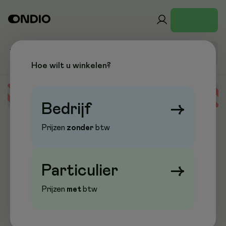
Hoe wilt u winkelen?
Error loading data
Bedrijf
→
Prijzen
zonder
btw
Particulier
→
Prijzen
met
btw