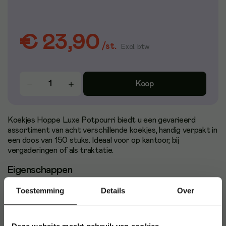
€ 23,90
/
st.
Excl. btw
Koop
Koekjes Hoppe Luxe Potpourri biedt u een gevarieerd
assortiment van acht verschillende koekjes, handig verpakt in
een doos van 150 stuks. Ideaal voor op kantoor, bij
vergaderingen of als traktatie.
Eigenschappen
Assortiment van 8 verschillende koekjes
Toestemming
Details
Over
Individueel verpakt voor optimale versheid
Totaal gewicht: 1253 gram