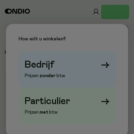
Hoe wilt u winkelen?
/
Pauze & Dranken
/
Koekjes & Snacks
/
Koekjes & Wafels
Bedrijf
→
Prijzen
zonder
btw
Aanbieding
Particulier
→
Prijzen
met
btw