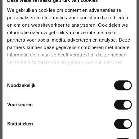
Deze website maakt gebruik van cookies
Handige grootverpakking: doos van 150 stuks
We gebruiken cookies om content en advertenties te
Geschikt als horeca traktatie of voor kantoor
personaliseren, om functies voor social media te bieden
en om ons websiteverkeer te analyseren. Ook delen we
Gebruik en gebruikers
informatie over uw gebruik van onze site met onze
partners voor social media, adverteren en analyse. Deze
Perfect voor bedrijven, wachtruimtes en vergaderruimtes
waar u gasten of medewerkers iets lekkers wilt aanbieden.
partners kunnen deze gegevens combineren met andere
Geschikt voor groot- en kleingebruik.
informatie die u aan ze heeft verstrekt of die ze hebben
verzameld op basis van uw gebruik van hun services.
Over Hoppe
Hoppe staat bekend om zijn kwalitatieve en smaakvolle
Toestemmingsselectie
koekjes, verpakt met aandacht voor versheid en hygiëne. Een
Noodzakelijk
vertrouwde keuze binnen de horeca en op kantoor.
Voorkeuren
Artikelnummer
:
33654
Statistieken
Origineel nummer
:
33654
EAN:
8710665912632