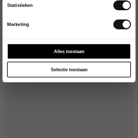
Statistieken
Artikelnummer
:
3608S
Marketing
Origineel nummer
:
4-360-8-S2999
EAN:
4057305058362
Alles toestaan
Selectie toestaan