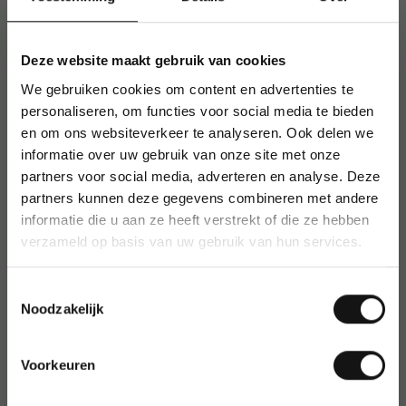
melamine
Cap-off technologie: tot enkele dagen bruikbaar
zonder dop
Deze website maakt gebruik van cookies
Stevige kunststof houder
We gebruiken cookies om content en advertenties te
personaliseren, om functies voor social media te bieden
Etui met 8 kleuren: zwart, rood, geel, groen, blauw,
en om ons websiteverkeer te analyseren. Ook delen we
bruin, violet en oranje
informatie over uw gebruik van onze site met onze
Gebruik en gebruikers
partners voor social media, adverteren en analyse. Deze
partners kunnen deze gegevens combineren met andere
Perfect voor scholen, kantoren en vergaderruimtes waar
informatie die u aan ze heeft verstrekt of die ze hebben
presentaties en brainstormsessies plaatsvinden. Geschikt
voor iedereen die regelmatig op whiteboards schrijft en
verzameld op basis van uw gebruik van hun services.
heldere, uitwisbare markeringen wenst.
Over edding
Toestemmingsselectie
Noodzakelijk
edding staat bekend om zijn betrouwbare en hoogwaardige
schrijfwaren voor professioneel en creatief gebruik. Met
oog voor innovatie en duurzaamheid biedt edding oplossingen
Voorkeuren
voor diverse schrijfbehoeften.