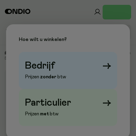
Hoe wilt u winkelen?
/
Kantoor & Papier
/
Schrijfwaren & Correctie
/
Markeren &
Signaleren
/
Merkstiften
/
Whiteboardmarkers
Bedrijf
→
Prijzen
zonder
btw
Aanbieding
Particulier
→
Prijzen
met
btw