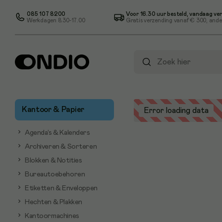
085 107 8200
Voor 16.30 uur besteld, vandaag ve
Werkdagen 8.30-17.00
Gratis verzending vanaf
€ 300
, ande
Kantoor & Papier
Error loading data
Agenda’s & Kalenders
Archiveren & Sorteren
Blokken & Notities
Bureautoebehoren
Etiketten & Enveloppen
Hechten & Plakken
Kantoormachines