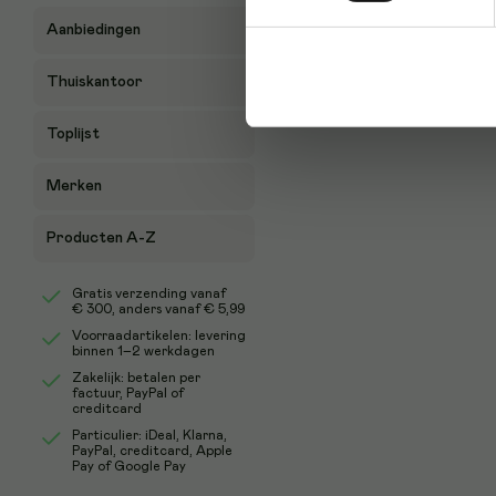
Aanbiedingen
Thuiskantoor
Toplijst
Merken
Producten A-Z
Gratis verzending vanaf
€ 300
, anders vanaf € 5,99
Voorraadartikelen: levering
binnen 1–2 werkdagen
Zakelijk: betalen per
factuur, PayPal of
creditcard
Particulier: iDeal, Klarna,
PayPal, creditcard, Apple
Pay of Google Pay