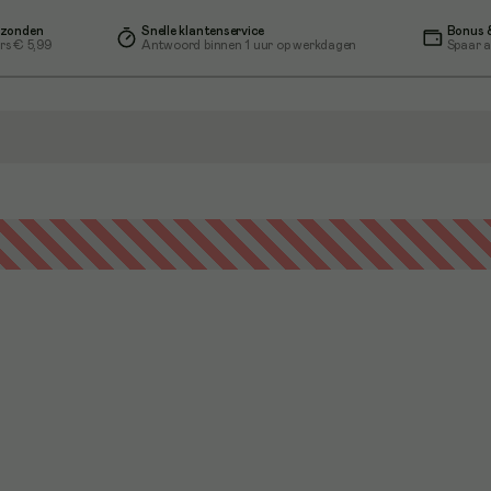
rzonden
Snelle klantenservice
Bonus &
rs € 5,99
Antwoord binnen 1 uur op werkdagen
Spaar a