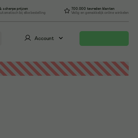
 scherpe prijzen
700.000 tevreden klanten
utomatisch bij elke bestelling
Veilig en gemakkelijk online winkelen
Account