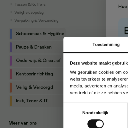
Tassen & Koffers
Hoe 
Veiligheidsopslag
Verpakking & Verzending
Schoonmaak & Hygiëne
P
Toestemming
Pauze & Dranken
Onderwijs & Creatief
Deze website maakt gebruik
We gebruiken cookies om cont
Kantoorinrichting
websiteverkeer te analyseren
media, adverteren en analys
Veilig & Verzorgd
verstrekt of die ze hebben v
Inkt, Toner & IT
Toestemmingsselectie
Noodzakelijk
Meer van ons