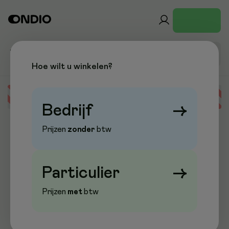
Hoe wilt u winkelen?
Error loading data
Bedrijf
→
Prijzen
zonder
btw
Particulier
→
Prijzen
met
btw