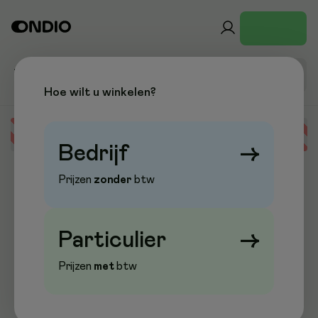
Hoe wilt u winkelen?
Error loading data
Bedrijf
→
Prijzen
zonder
btw
Particulier
→
Prijzen
met
btw