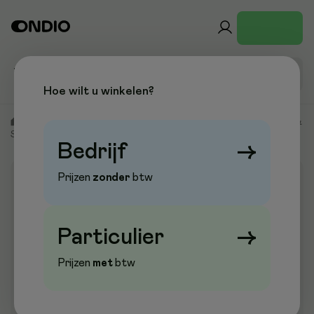
Hoe wilt u winkelen?
/
Kantoor & Papier
/
Schrijfwaren & Correctie
/
Markeren &
Signaleren
/
Merkstiften
/
Permanent Markers
Bedrijf
→
Prijzen
zonder
btw
Aanbieding
Particulier
→
Prijzen
met
btw