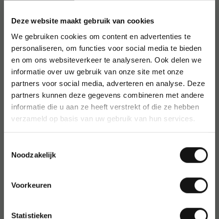
inkt
Deze website maakt gebruik van cookies
Vrij van tolueen en xyleen
We gebruiken cookies om content en advertenties te
Geschikt voor markeren, schrijven en kleuren
personaliseren, om functies voor social media te bieden
Houder vervaardigd uit gerecycled aluminium
en om ons websiteverkeer te analyseren. Ook delen we
Verpakking: blister met 4 stuks, kleur zwart
informatie over uw gebruik van onze site met onze
partners voor social media, adverteren en analyse. Deze
Gebruik en gebruikers
partners kunnen deze gegevens combineren met andere
Ideaal voor kantoren, scholen, magazijnen en thuisgebruik. Kan
informatie die u aan ze heeft verstrekt of die ze hebben
worden gebruikt op onder andere papier, karton, kunststof,
verzameld op basis van uw gebruik van hun services.
metaal en glas.
Over Edding
Toestemmingsselectie
Noodzakelijk
Edding staat bekend om zijn kwalitatieve markers en
schrijfwaren, met focus op betrouwbaarheid en
duurzaamheid in het dagelijks gebruik.
Voorkeuren
Statistieken