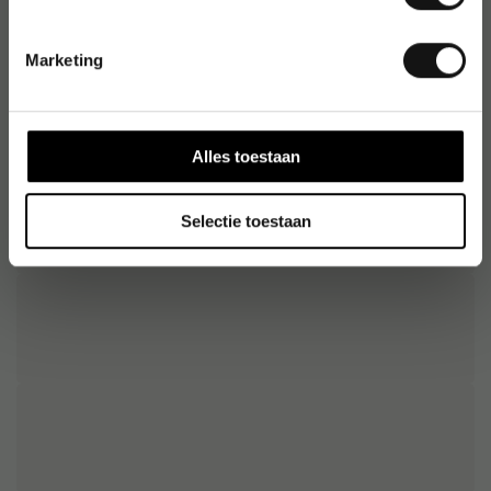
Artikelnummer
:
6004001
Origineel nummer
:
4-3000-4-1001
Marketing
EAN:
4004764791422
Alles toestaan
Selectie toestaan