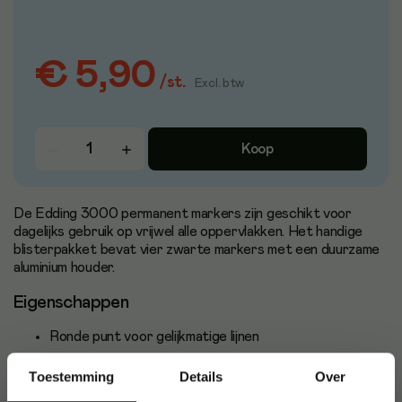
€ 5,90
/
st.
Excl. btw
Koop
De Edding 3000 permanent markers zijn geschikt voor
dagelijks gebruik op vrijwel alle oppervlakken. Het handige
blisterpakket bevat vier zwarte markers met een duurzame
aluminium houder.
Eigenschappen
Ronde punt voor gelijkmatige lijnen
Schrijfbreedte: 1,5 - 3 mm
Toestemming
Details
Over
Sneldrogende, lichtbestendige en wrijf- en watervaste