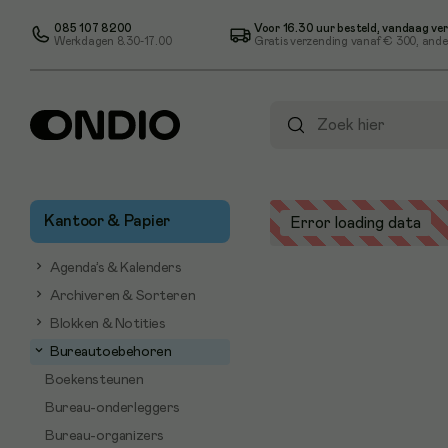
085 107 8200
Voor 16.30 uur besteld, vandaag ve
Werkdagen 8.30-17.00
Gratis verzending vanaf
€ 300
, ande
Kantoor & Papier
Error loading data
Agenda’s & Kalenders
Archiveren & Sorteren
Blokken & Notities
Bureautoebehoren
Boekensteunen
Bureau-onderleggers
Bureau-organizers