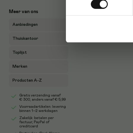
Meer van ons
Aanbiedingen
Thuiskantoor
Toplijst
Merken
Producten A-Z
Gratis verzending vanaf
€ 300
, anders vanaf € 5,99
Voorraadartikelen: levering
binnen 1–2 werkdagen
Zakelijk: betalen per
factuur, PayPal of
creditcard