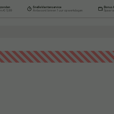
rzonden
Snelle klantenservice
Bonus &
rs € 5,99
Antwoord binnen 1 uur op werkdagen
Spaar a