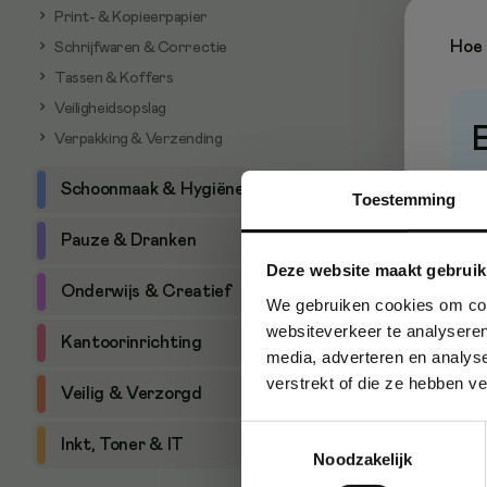
Print- & Kopieerpapier
Hoe 
Schrijfwaren & Correctie
Tassen & Koffers
Veiligheidsopslag
Verpakking & Verzending
P
Schoonmaak & Hygiëne
Toestemming
Pauze & Dranken
Deze website maakt gebruik
Onderwijs & Creatief
We gebruiken cookies om cont
websiteverkeer te analyseren
Kantoorinrichting
media, adverteren en analys
verstrekt of die ze hebben v
Veilig & Verzorgd
Toestemmingsselectie
Inkt, Toner & IT
Noodzakelijk