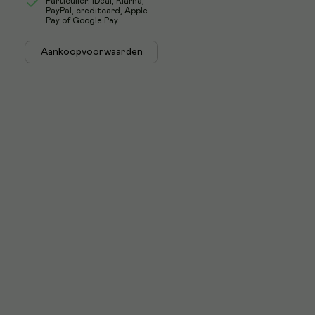
Particulier: iDeal, Klarna,
PayPal, creditcard, Apple
Pay of Google Pay
Aankoopvoorwaarden