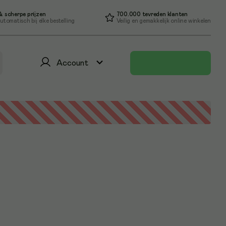
 scherpe prijzen
700.000 tevreden klanten
utomatisch bij elke bestelling
Veilig en gemakkelijk online winkelen
Account