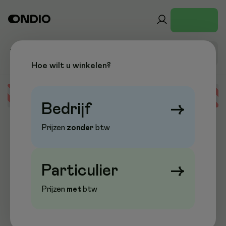
Hoe wilt u winkelen?
Error loading data
Bedrijf
→
Prijzen
zonder
btw
Particulier
→
Prijzen
met
btw