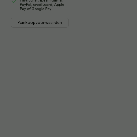
Particulier: iDeal, Klarna,
PayPal, creditcard, Apple
Pay of Google Pay
Aankoopvoorwaarden