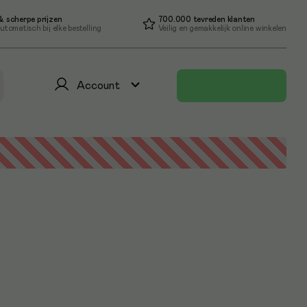
 scherpe prijzen
700.000 tevreden klanten
utomatisch bij elke bestelling
Veilig en gemakkelijk online winkelen
Account