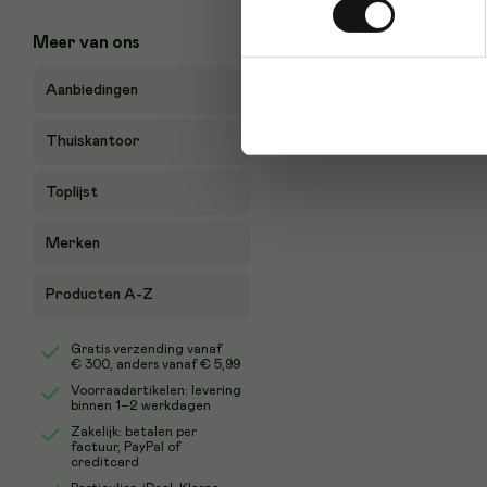
Meer van ons
Aanbiedingen
Thuiskantoor
Toplijst
Merken
Producten A-Z
Gratis verzending vanaf
€ 300
, anders vanaf € 5,99
Voorraadartikelen: levering
binnen 1–2 werkdagen
Zakelijk: betalen per
factuur, PayPal of
creditcard