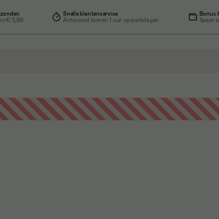
rzonden
Snelle klantenservice
Bonus &
rs € 5,99
Antwoord binnen 1 uur op werkdagen
Spaar a