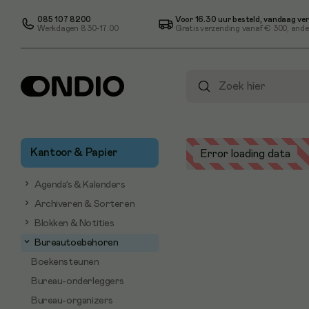
085 107 8200
Voor 16.30 uur besteld, vandaag ve
Werkdagen 8.30-17.00
Gratis verzending vanaf
€ 300
, ande
Kantoor & Papier
Error loading data
Agenda’s & Kalenders
Archiveren & Sorteren
Blokken & Notities
Bureautoebehoren
Boekensteunen
Bureau-onderleggers
Bureau-organizers