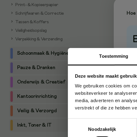
Print- & Kopieerpapier
Hoe 
Schrijfwaren & Correctie
Tassen & Koffers
Veiligheidsopslag
Verpakking & Verzending
P
Schoonmaak & Hygiëne
Toestemming
Pauze & Dranken
Deze website maakt gebruik
Onderwijs & Creatief
We gebruiken cookies om cont
websiteverkeer te analyseren
Kantoorinrichting
media, adverteren en analys
verstrekt of die ze hebben v
Veilig & Verzorgd
Toestemmingsselectie
Inkt, Toner & IT
Noodzakelijk