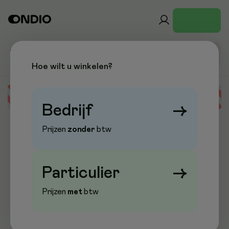
Hoe wilt u winkelen?
Error loading data
Bedrijf
→
Prijzen
zonder
btw
Particulier
→
Prijzen
met
btw