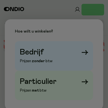
Hoe wilt u winkelen?
Error loading data
Bedrijf
→
Prijzen
zonder
btw
Particulier
→
Prijzen
met
btw