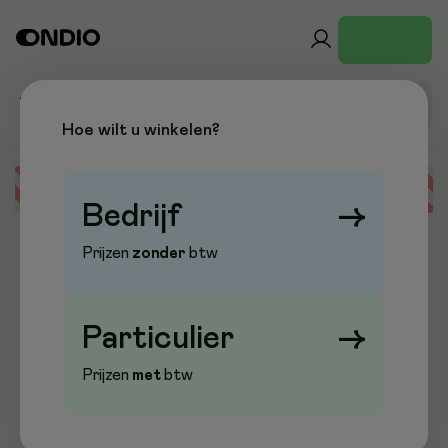
Hoe wilt u winkelen?
Error loading data
Bedrijf
→
Prijzen
zonder
btw
Particulier
→
Prijzen
met
btw