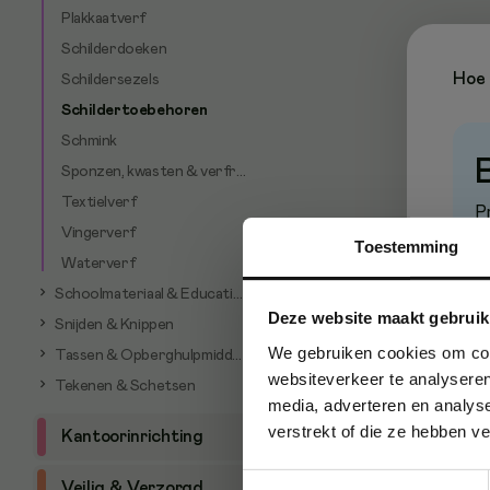
Plakkaatverf
Schilderdoeken
Hoe 
Schildersezels
Schildertoebehoren
Schmink
Sponzen, kwasten & verfrollen
Textielverf
P
Vingerverf
Toestemming
Waterverf
Schoolmateriaal & Educatieve artikelen
Deze website maakt gebruik
Snijden & Knippen
We gebruiken cookies om cont
Tassen & Opberghulpmiddelen
websiteverkeer te analyseren
Tekenen & Schetsen
media, adverteren en analys
verstrekt of die ze hebben v
Kantoorinrichting
Toestemmingsselectie
Veilig & Verzorgd