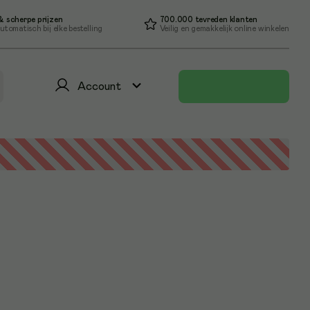
 scherpe prijzen
700.000 tevreden klanten
utomatisch bij elke bestelling
Veilig en gemakkelijk online winkelen
Account