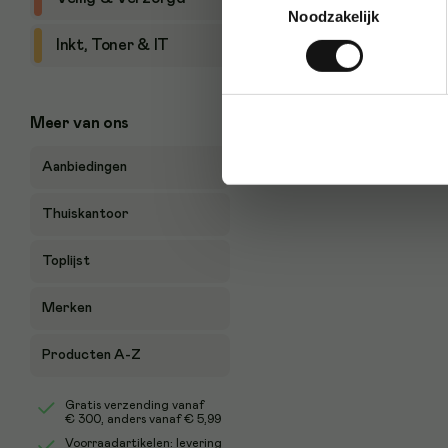
Noodzakelijk
Inkt, Toner & IT
Meer van ons
Aanbiedingen
Thuiskantoor
Toplijst
Merken
Producten A-Z
Gratis verzending vanaf
€ 300
, anders vanaf € 5,99
Voorraadartikelen: levering