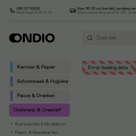
085 107 8200
Voor 16.30 uur besteld, vandaag ve
Werkdagen 8.30-17.00
Gratis verzending vanaf
€ 300
, ande
Kantoor & Papier
Error loading data
Schoonmaak & Hygiëne
Pauze & Dranken
Onderwijs & Creatief
Boetseerklei & Modelleren
Feest- & Wenskaarten