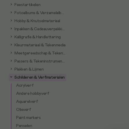
Feestartikelen
Fotoalbums & Verzamelalbums
Hobby & Knutselmateriaal
Inpakken & Cadeauverpakking
Kalligrafie & Handlettering
Kleurmateriaal & Tekenmedia
Meetgereedschap & Tekenhulpmiddelen
Passers & Tekeninstrumenten
Plakken & Lijmen
Schilderen & Verfmaterialen
Acrylverf
Andere hobbyverf
Aquarelverf
Olieverf
Paint markers
Penselen