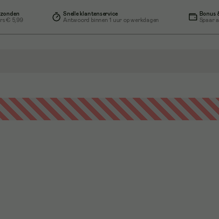
rzonden
Snelle klantenservice
Bonus &
rs € 5,99
Antwoord binnen 1 uur op werkdagen
Spaar a