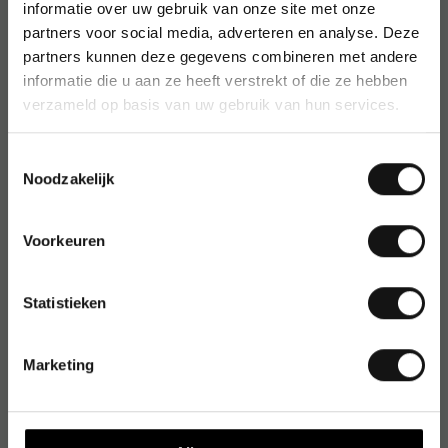
informatie over uw gebruik van onze site met onze
Bouhon
partners voor social media, adverteren en analyse. Deze
BOUNTY
partners kunnen deze gegevens combineren met andere
Brasq
informatie die u aan ze heeft verstrekt of die ze hebben
Brause
verzameld op basis van uw gebruik van hun services.
Bravilor
Bravilor Bonamat
Toestemmingsselectie
brennenstuhl
Noodzakelijk
Brepols
Bridge Bond
Voorkeuren
Bronyl
Brother
BROXO
Statistieken
Broxomatic
Bru
Marketing
Bruynzeel
Bruynzeel Kids
BST