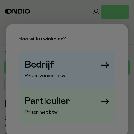
Hoe wilt u winkelen?
Merken
Bedrijf
→
B
A
C
D
E
F
G
H
I
J
K
L
M
Prijzen
zonder
btw
Zoek merk
Particulier
→
B
Prijzen
met
btw
Badgy
Bahlsen
Balance