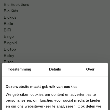
Bic Ecolutions
Bic Kids
Bickids
Biella
BIFI
Bingo
Bingold
Biotop
Bisley
Bison
BlackSatino
Toestemming
Details
Over
Blue Wonder
Boeklon
Deze website maakt gebruik van cookies
Boland
BONG
We gebruiken cookies om content en advertenties te
personaliseren, om functies voor social media te bieden
Boomgaard
en om ons websiteverkeer te analyseren. Ook delen we
Bostitch