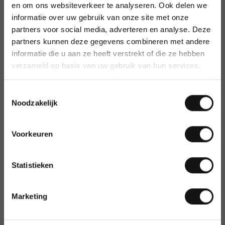
en om ons websiteverkeer te analyseren. Ook delen we
Domo
informatie over uw gebruik van onze site met onze
DONAU
partners voor social media, adverteren en analyse. Deze
DONAU ECO
partners kunnen deze gegevens combineren met andere
DONAU Home
informatie die u aan ze heeft verstrekt of die ze hebben
DONAU PROFESSIONAL
verzameld op basis van uw gebruik van hun services.
DONAU SAFETY
DONAU TECH
Toestemmingsselectie
DONAU TRAVEL
Noodzakelijk
Doritos
Double A
Voorkeuren
Douwe Egberts
Dove
Dreft
Statistieken
Dreumex
Dubbelfrisss
Marketing
Dubro
Dumil