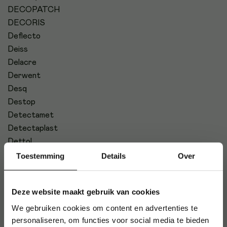
DECOPATCH
DECORIS
Deflecto
Deiss
Delacre
Derwent
Desq
Destop
Detectamet
Detectaplast
Dettol
Dextro Energy
Toestemming
Details
Over
Dicota
Discovery
Deze website maakt gebruik van cookies
Diversey
Djois
We gebruiken cookies om content en advertenties te
personaliseren, om functies voor social media te bieden
Dolce Gusto