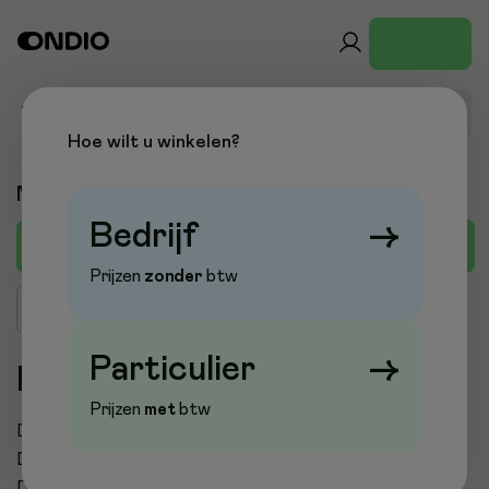
Hoe wilt u winkelen?
Merken
Bedrijf
→
D
A
B
C
E
F
G
H
I
J
K
L
M
Prijzen
zonder
btw
Zoek merk
Particulier
→
D
Prijzen
met
btw
D'Or
Daelmans
Dahle