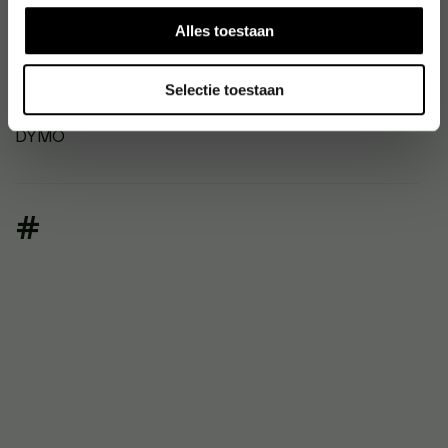
Durable
Alles toestaan
Duracell
Durgol
Dutch Diamonds
Selectie toestaan
Duyvis
DYMO
#