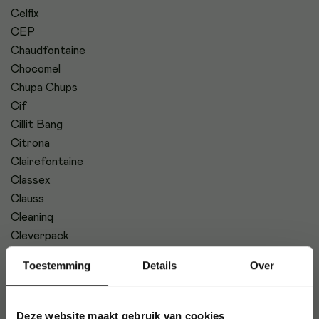
Celfix
CEP
Chaudfontaine
Chocomel
Chupa Chups
Cif
Cillit Bang
Citrona
Clairefontaine
Classex
Clauss
Cleaninq
Cleverpack
Clipper
Toestemming
Details
Over
Clown
Club Kokoro
CMT
Deze website maakt gebruik van cookies