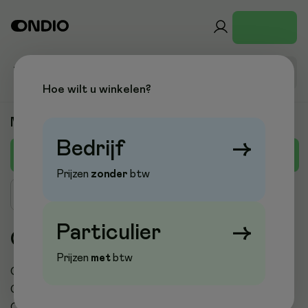
Hoe wilt u winkelen?
Merken
Bedrijf
→
C
A
B
D
E
F
G
H
I
J
K
L
M
Prijzen
zonder
btw
Zoek merk
Particulier
→
C
Prijzen
met
btw
Cablexpert
Cake a way
Calgon