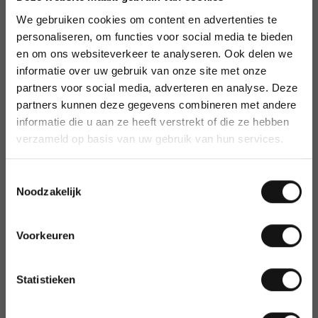
Coates
We gebruiken cookies om content en advertenties te
Coca Cola Company
personaliseren, om functies voor social media te bieden
Collall
en om ons websiteverkeer te analyseren. Ook delen we
CollectA
informatie over uw gebruik van onze site met onze
Colompac
partners voor social media, adverteren en analyse. Deze
COLOP
partners kunnen deze gegevens combineren met andere
Color Copy
informatie die u aan ze heeft verstrekt of die ze hebben
verzameld op basis van uw gebruik van hun services.
Combicraft
Comello
Command
Toestemmingsselectie
Noodzakelijk
Conpax
Correctbook
Cosy
Voorkeuren
Côte d'Or
Covarmed
Statistieken
CraftID
Crea Chick