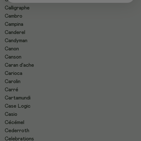
Calligraphe
Cambro
Campina
Canderel
Candyman
Canon
Canson
Caran d'ache
Carioca
Carolin
Carré
Cartamundi
Case Logic
Casio
Cécémel
Cederroth
Celebrations