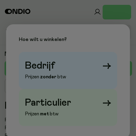
Hoe wilt u winkelen?
Merken
Bedrijf
→
A
B
C
D
E
F
G
H
I
J
K
L
M
Prijzen
zonder
btw
Zoek merk
Particulier
→
P
Prijzen
met
btw
Paco
Page
PAGNA