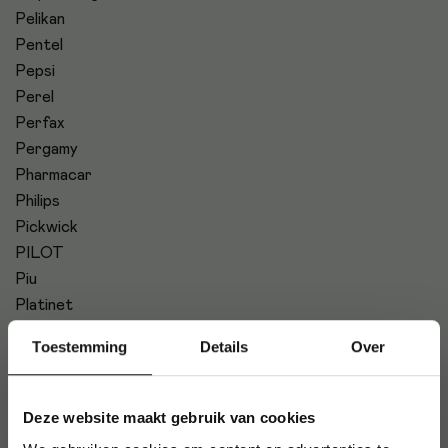
Pelikan
Pentel
Pepsi
Perel
Perfax
Pergamy
Pharmacar
Philips
Pickwick
PILOT
Piu
Platinet
Plum
Toestemming
Details
Over
Plus
PodOra
Polaroid
Deze website maakt gebruik van cookies
Polycom