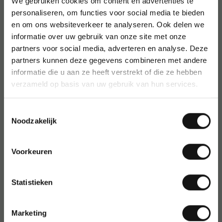
We gebruiken cookies om content en advertenties te
Portwest
personaliseren, om functies voor social media te bieden
POSCA
en om ons websiteverkeer te analyseren. Ook delen we
Post NL
informatie over uw gebruik van onze site met onze
Post-it
partners voor social media, adverteren en analyse. Deze
Post-it index
partners kunnen deze gegevens combineren met andere
Post-it notes
informatie die u aan ze heeft verstrekt of die ze hebben
verzameld op basis van uw gebruik van hun services.
Post-it notes markers
Post-it recycled notes
Post-it Super Sticky
Toestemmingsselectie
Noodzakelijk
Post-it Z-notes
Posta
Postzegels
Voorkeuren
Practo
Prasent
Statistieken
Primesource
Pringles
Prisma
Marketing