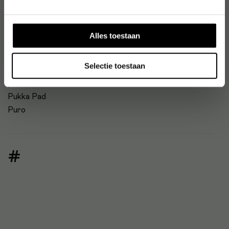
Pritt
Pronappe
Proper
Alles toestaan
ProPlus
Propsac
Selectie toestaan
Protectaplast
pukka
Pukka Pad
Puro
#