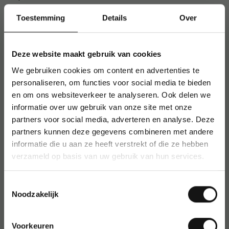
Liga
Toestemming
Details
Over
LINEX
Lipton
Lipton Ice Tea
Deze website maakt gebruik van cookies
Lipton Tea Company
We gebruiken cookies om content en advertenties te
LOCTITE
personaliseren, om functies voor social media te bieden
Loda
en om ons websiteverkeer te analyseren. Ook delen we
Loeff's
informatie over uw gebruik van onze site met onze
Loeffs
partners voor social media, adverteren en analyse. Deze
Logitech
partners kunnen deze gegevens combineren met andere
Longfield Games
informatie die u aan ze heeft verstrekt of die ze hebben
verzameld op basis van uw gebruik van hun services.
Lonka
Lotus
LPC
Toestemmingsselectie
Noodzakelijk
Luminarc
Lumineo
Lutti
Voorkeuren