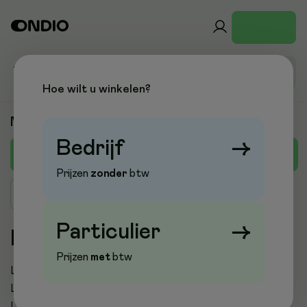
Hoe wilt u winkelen?
Merken
Bedrijf
→
L
A
B
C
D
E
F
G
H
I
J
K
M
Prijzen
zonder
btw
Zoek merk
Particulier
→
L
Prijzen
met
btw
L'OR
La Couronne
Lagostina