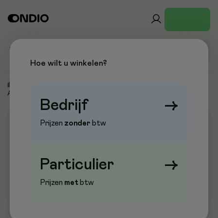
Hoe wilt u winkelen?
/
Onderwijs & Creatief
/
Schilderen & Verfmaterialen
/
Acrylverf
Bedrijf
→
Prijzen
zonder
btw
Aanbieding
Particulier
→
Prijzen
met
btw