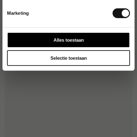
Origineel nummer
:
17820406
Marketing
EAN:
8712079329310
Alles toestaan
Selectie toestaan