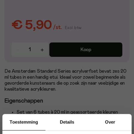
€ 5,90
/
st.
Excl. btw
Koop
De Amsterdam Standard Series acrylverfset bevat zes 20
ml tubes in een handig etui. Ideaal voor zowel beginnende als
gevorderde kunstenaars die op zoek zijn naar veelzijdige en
kwalitatieve acrylkleuren.
Eigenschappen
Set van 6 tubes à 20 ml in geassorteerde kleuren
Bevat: wit, geel, rood, groen, blauw en zwart
Toestemming
Details
Over
Kleurrijke en lichtechte acrylverf met hoge