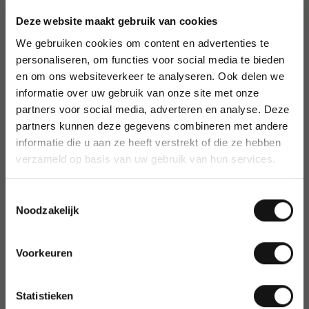
pigmentatie
Deze website maakt gebruik van cookies
Geschikt voor diverse ondergronden zoals doek,
We gebruiken cookies om content en advertenties te
papier en karton
personaliseren, om functies voor social media te bieden
Handig etui voor eenvoudig meenemen en opbergen
en om ons websiteverkeer te analyseren. Ook delen we
Gebruik en gebruikers
informatie over uw gebruik van onze site met onze
partners voor social media, adverteren en analyse. Deze
Deze acrylverfset is uitermate geschikt voor kunstenaars,
partners kunnen deze gegevens combineren met andere
hobbyisten en studenten die willen experimenteren met kleur
informatie die u aan ze heeft verstrekt of die ze hebben
op verschillende oppervlakken.
verzameld op basis van uw gebruik van hun services.
Over Amsterdam
Toestemmingsselectie
Amsterdam is een toonaangevend merk in acrylverf, bekend
Noodzakelijk
om de combinatie van hoge kwaliteit en een breed
kleurenpalet. Ideaal voor iedereen die inspiratie en
creativiteit wil omzetten in kunst.
Voorkeuren
Statistieken
Artikelnummer
:
1782046