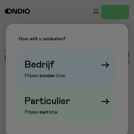
Hoe wilt u winkelen?
Error loading data
Bedrijf
→
Prijzen
zonder
btw
Particulier
→
Prijzen
met
btw